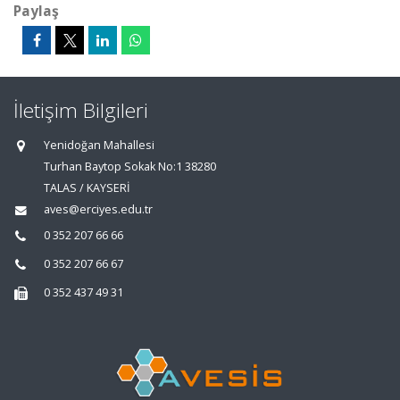
Paylaş
İletişim Bilgileri
Yenidoğan Mahallesi
Turhan Baytop Sokak No:1 38280
TALAS / KAYSERİ
aves@erciyes.edu.tr
0 352 207 66 66
0 352 207 66 67
0 352 437 49 31