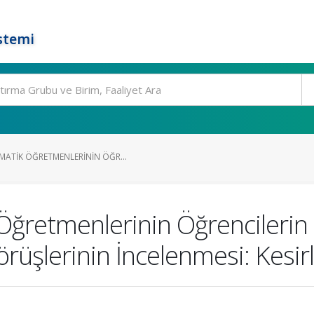
stemi
MATIK ÖĞRETMENLERININ ÖĞR...
Öğretmenlerinin Öğrencilerin 
rüşlerinin İncelenmesi: Kesir