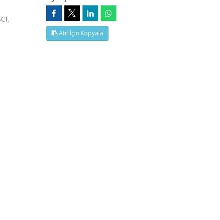
SCI,
Atıf İçin Kopyala