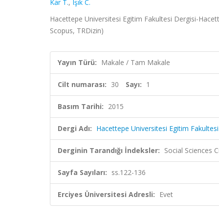
Kar T.
,
Işık C.
Hacettepe Universitesi Egitim Fakultesi Dergisi-Hacett
Scopus, TRDizin)
Yayın Türü:
Makale / Tam Makale
Cilt numarası:
30
Sayı:
1
Basım Tarihi:
2015
Dergi Adı:
Hacettepe Universitesi Egitim Fakultes
Derginin Tarandığı İndeksler:
Social Sciences 
Sayfa Sayıları:
ss.122-136
Erciyes Üniversitesi Adresli:
Evet