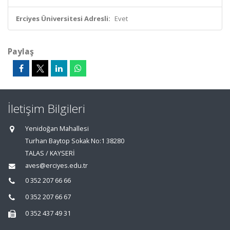
Erciyes Üniversitesi Adresli:
Evet
Paylaş
İletişim Bilgileri
Yenidoğan Mahallesi
Turhan Baytop Sokak No:1 38280
TALAS / KAYSERİ
aves@erciyes.edu.tr
0 352 207 66 66
0 352 207 66 67
0 352 437 49 31