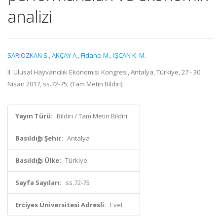
analizi
SARIÖZKAN S.
,
AKÇAY A.
,
Fidancı M.
,
İŞCAN K. M.
II. Ulusal Hayvancılık Ekonomisi Kongresi, Antalya, Türkiye, 27 - 30
Nisan 2017, ss.72-75, (Tam Metin Bildiri)
Yayın Türü:
Bildiri / Tam Metin Bildiri
Basıldığı Şehir:
Antalya
Basıldığı Ülke:
Türkiye
Sayfa Sayıları:
ss.72-75
Erciyes Üniversitesi Adresli:
Evet