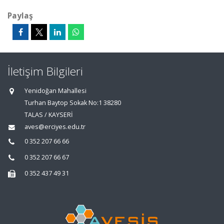
Paylaş
İletişim Bilgileri
Yenidoğan Mahallesi
Turhan Baytop Sokak No:1 38280
TALAS / KAYSERİ
aves@erciyes.edu.tr
0 352 207 66 66
0 352 207 66 67
0 352 437 49 31