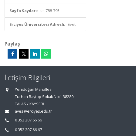
Sayfa Sayıları:
ss.788-795
Erciyes Üniversitesi Adresli:
Evet
Paylaş
İletişim Bilgileri
Yenidoğan Mahallesi
Turhan Baytop Sokak No:1 38280
TALAS / KAYSERİ
aves@erciyes.edu.tr
0 352 207 66 66
0 352 207 66 67