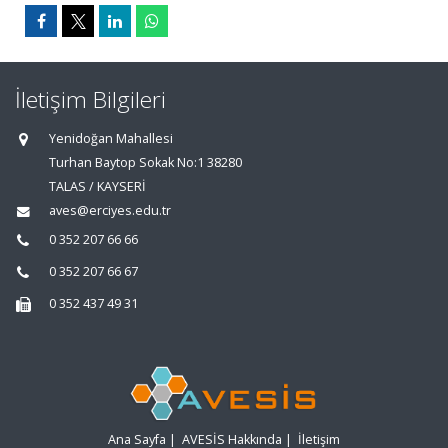
İletişim Bilgileri
Yenidoğan Mahallesi
Turhan Baytop Sokak No:1 38280
TALAS / KAYSERİ
aves@erciyes.edu.tr
0 352 207 66 66
0 352 207 66 67
0 352 437 49 31
Ana Sayfa
|
AVESİS Hakkında
|
İletişim