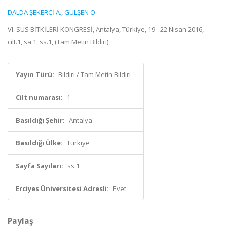
DALDA ŞEKERCİ A.
,
GÜLŞEN O.
VI. SÜS BİTKİLERİ KONGRESİ, Antalya, Türkiye, 19 - 22 Nisan 2016,
cilt.1, sa.1, ss.1, (Tam Metin Bildiri)
Yayın Türü:
Bildiri / Tam Metin Bildiri
Cilt numarası:
1
Basıldığı Şehir:
Antalya
Basıldığı Ülke:
Türkiye
Sayfa Sayıları:
ss.1
Erciyes Üniversitesi Adresli:
Evet
Paylaş