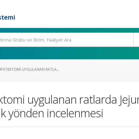
stemi
PATEKTOMI UYGULANAN RATLA...
omi uygulanan ratlarda Jeju
jik yönden incelenmesi