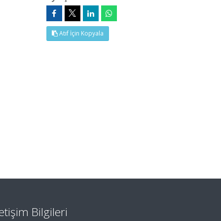
Atıf İçin Kopyala
letişim Bilgileri