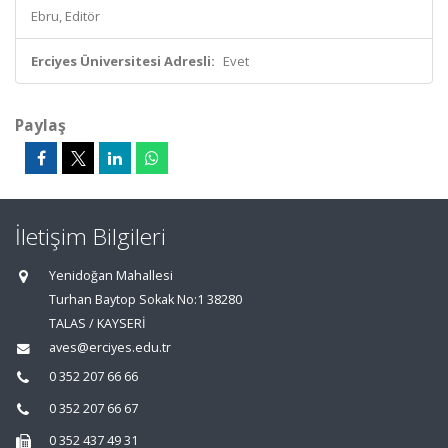
Ebru, Editör
Erciyes Üniversitesi Adresli:
Evet
Paylaş
İletişim Bilgileri
Yenidoğan Mahallesi
Turhan Baytop Sokak No:1 38280
TALAS / KAYSERİ
aves@erciyes.edu.tr
0 352 207 66 66
0 352 207 66 67
0 352 437 49 31