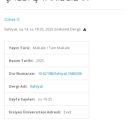
Özbek Ö.
İlahiyat, sa.14, ss.19-35, 2025 (Hakemli Dergi)
Yayın Türü:
Makale / Tam Makale
Basım Tarihi:
2025
Doi Numarası:
10.62188/ilahiyat.1686306
Dergi Adı:
İlahiyat
Sayfa Sayıları:
ss.19-35
Erciyes Üniversitesi Adresli:
Evet