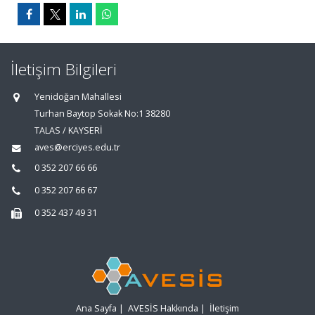
İletişim Bilgileri
Yenidoğan Mahallesi
Turhan Baytop Sokak No:1 38280
TALAS / KAYSERİ
aves@erciyes.edu.tr
0 352 207 66 66
0 352 207 66 67
0 352 437 49 31
Ana Sayfa
|
AVESİS Hakkında
|
İletişim