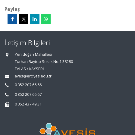
Paylaş
İletişim Bilgileri
Yenidoğan Mahallesi
Turhan Baytop Sokak No:1 38280
TALAS / KAYSERİ
aves@erciyes.edu.tr
0 352 207 66 66
0 352 207 66 67
0 352 437 49 31