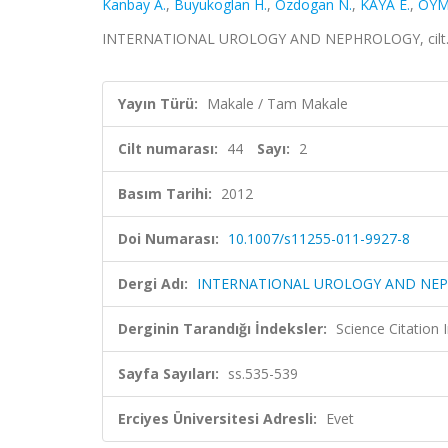
Kanbay A.
,
Buyukoglan H.
,
Ozdogan N.
,
KAYA E.
,
OYMA
INTERNATIONAL UROLOGY AND NEPHROLOGY, cilt.44, 
Yayın Türü:
Makale / Tam Makale
Cilt numarası:
44
Sayı:
2
Basım Tarihi:
2012
Doi Numarası:
10.1007/s11255-011-9927-8
Dergi Adı:
INTERNATIONAL UROLOGY AND NE
Derginin Tarandığı İndeksler:
Science Citation
Sayfa Sayıları:
ss.535-539
Erciyes Üniversitesi Adresli:
Evet