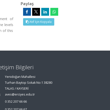
Paylaş
pment of
Atıf İçin Kopyala
e levels
m of this
letişim Bilgileri
Yenidoğan Mahallesi
Turhan Baytop Sokak No:1 38280
TALAS / KAYSERİ
aves@erciyes.edu.tr
0 352 207 66 66
0 352 207 66 67