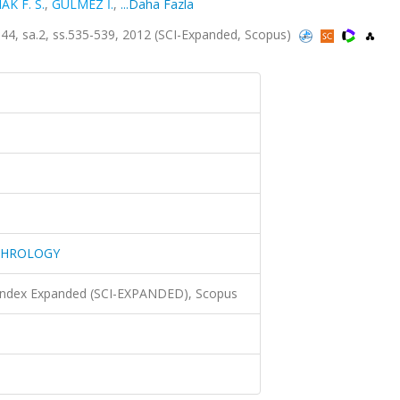
K F. S.
,
GÜLMEZ İ.
,
...Daha Fazla
sa.2, ss.535-539, 2012 (SCI-Expanded, Scopus)
PHROLOGY
 Index Expanded (SCI-EXPANDED), Scopus