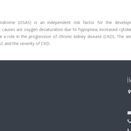
ndrome (OSAS) is an independent risk factor for the develo
e causes are oxygen desaturation due to hypopnea, increased cytokin
ave a role in the progression of chronic kidney disease (CKD). The ai
S and the severity of CKD.
İ