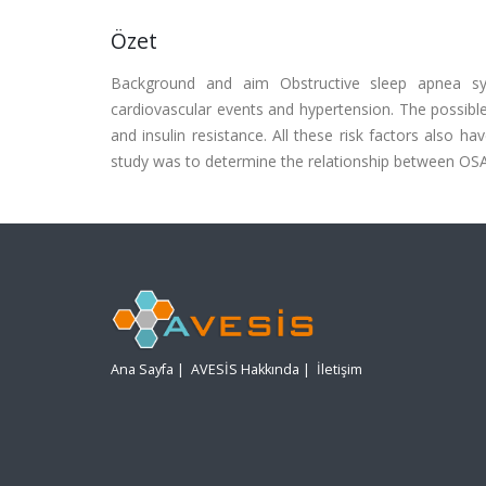
Özet
Background and aim Obstructive sleep apnea sy
cardiovascular events and hypertension. The possibl
and insulin resistance. All these risk factors also h
study was to determine the relationship between OSA
Ana Sayfa
|
AVESİS Hakkında
|
İletişim