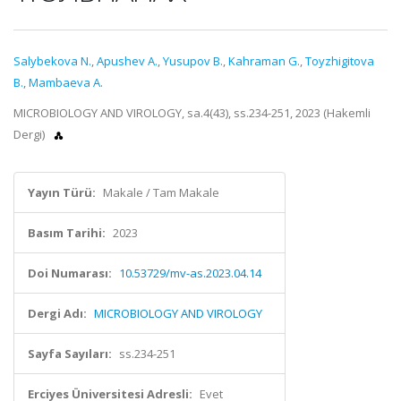
Salybekova N.
,
Apushev А.
,
Yusupov B.
,
Kahraman G.
,
Toyzhigitova
B.
,
Mambaeva A.
MICROBIOLOGY AND VIROLOGY, sa.4(43), ss.234-251, 2023 (Hakemli
Dergi)
Yayın Türü:
Makale / Tam Makale
Basım Tarihi:
2023
Doi Numarası:
10.53729/mv-as.2023.04.14
Dergi Adı:
MICROBIOLOGY AND VIROLOGY
Sayfa Sayıları:
ss.234-251
Erciyes Üniversitesi Adresli:
Evet