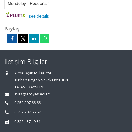
Mendeley - Readers:
1
-
see details
Paylaş
İletişim Bilgileri
Yenidoğan Mahallesi
Turhan Baytop Sokak No:1 38280
TALAS / KAYSERİ
aves@erciyes.edu.tr
0 352 207 66 66
0 352 207 66 67
0 352 437 49 31