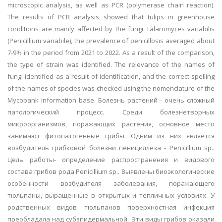
microscopic analysis, as well as PCR (polymerase chain reaction).
The results of PCR analysis showed that tulips in greenhouse
conditions are mainly affected by the fungi Talaromyces variabilis
(Penicillium variabile), the prevalence of penicillosis averaged about
7-9% in the period from 2021 to 2022. As a result of the comparison,
the type of strain was identified. The relevance of the names of
fungi identified as a result of identification, and the correct spelling
of the names of species was checked using the nomenclature of the
Mycobank information base.
Болезнь растений - очень сложный
патологический процесс. Среди болезнетворных
микроорганизмов, поражающих растения, основное место
занимают фитопатогенные грибы. Одним из них является
возбудитель грибковой болезни пенициллеза - Penicillium sp..
Цель работы- определение распространения и видового
состава грибов рода Penicillium sp.. Выявлены биоэкологические
особенности возбудителя заболевания, поражающего
тюльпаны, выращенные в открытых и тепличных условиях. У
родственных видов тюльпанов поверхностная инфекция
преобладала над субэпидермальной. Эти виды грибов оказали