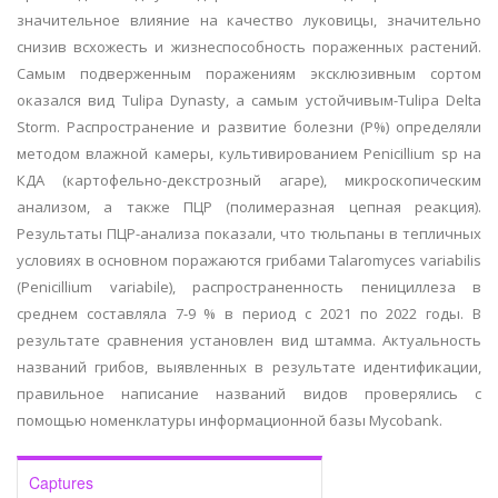
значительное влияние на качество луковицы, значительно
снизив всхожесть и жизнеспособность пораженных растений.
Самым подверженным поражениям эксклюзивным сортом
оказался вид Tulipa Dynasty, а самым устойчивым-Tulipa Delta
Storm. Распространение и развитие болезни (Р%) определяли
методом влажной камеры, культивированием Penicillium sp на
КДА (картофельно-декстрозный агаре), микроскопическим
анализом, а также ПЦР (полимеразная цепная реакция).
Результаты ПЦР-анализа показали, что тюльпаны в тепличных
условиях в основном поражаются грибами Talaromyces variabilis
(Penicillium variabile), распространенность пенициллеза в
среднем составляла 7-9 % в период с 2021 по 2022 годы. В
результате сравнения установлен вид штамма. Актуальность
названий грибов, выявленных в результате идентификации,
правильное написание названий видов проверялись с
помощью номенклатуры информационной базы Mycobank.
Captures