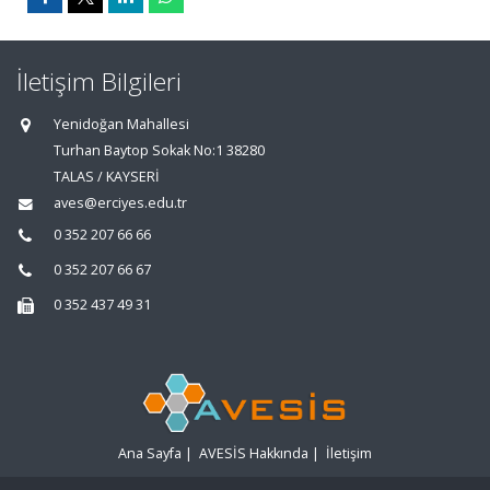
İletişim Bilgileri
Yenidoğan Mahallesi
Turhan Baytop Sokak No:1 38280
TALAS / KAYSERİ
aves@erciyes.edu.tr
0 352 207 66 66
0 352 207 66 67
0 352 437 49 31
Ana Sayfa
|
AVESİS Hakkında
|
İletişim