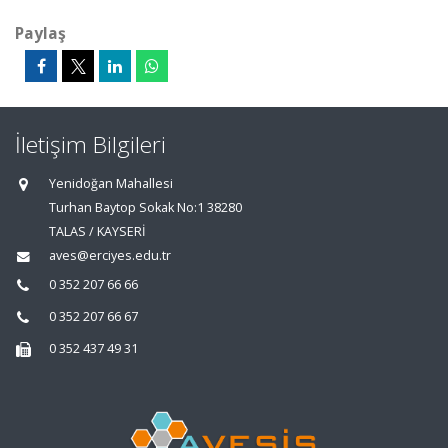
Paylaş
İletişim Bilgileri
Yenidoğan Mahallesi
Turhan Baytop Sokak No:1 38280
TALAS / KAYSERİ
aves@erciyes.edu.tr
0 352 207 66 66
0 352 207 66 67
0 352 437 49 31