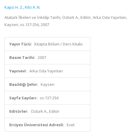
Kapcı H. Z.
,
Kilci A. N.
Atatürk İlkeleri ve İnkılâp Tarihi, Öztürk A., Editör, Arka Oda Yayınları,
Kayseri, ss.137-256, 2007
Yayın Türü:
Kitapta Bölüm / Ders Kitabı
Basım Tarihi:
2007
Yayınevi:
Arka Oda Yayınları
Basıldığı Şehir:
Kayseri
Sayfa Sayıları:
ss.137-256
Editörler:
Öztürk A., Editör
Erciyes Üniversitesi Adresli:
Evet