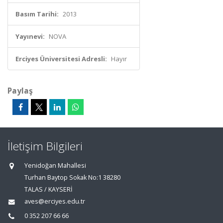
Basım Tarihi:
2013
Yayınevi:
NOVA
Erciyes Üniversitesi Adresli:
Hayır
Paylaş
İletişim Bilgileri
Yenidoğan Mahallesi
Turhan Baytop Sokak No:1 38280
TALAS / KAYSERİ
aves@erciyes.edu.tr
0 352 207 66 66