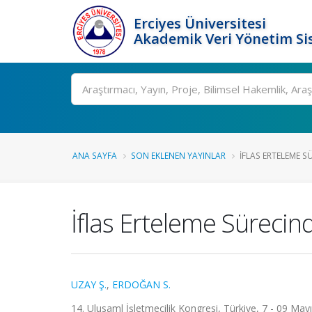
Erciyes Üniversitesi
Akademik Veri Yönetim Si
Ara
ANA SAYFA
SON EKLENEN YAYINLAR
İFLAS ERTELEME SÜ
İflas Erteleme Sürecind
UZAY Ş.
,
ERDOĞAN S.
14. Ulusaml İşletmecilik Kongresi, Türkiye, 7 - 09 May