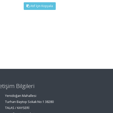
Atıf İçin Kopyala
letişim Bilgileri
Yenidoğan Mahallesi
Turhan Baytop Sokak No:1 38280
TALAS / KAYSERİ