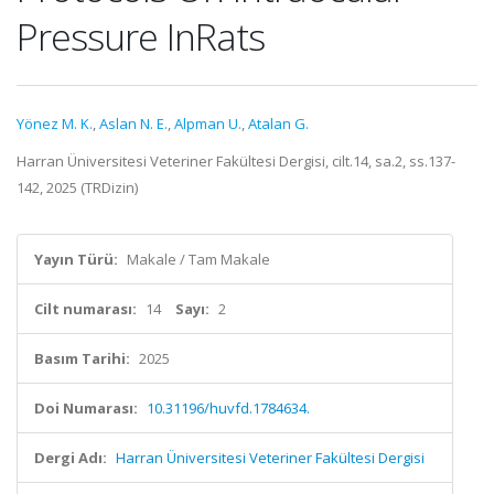
Pressure InRats
Yönez M. K.
,
Aslan N. E.
,
Alpman U.
,
Atalan G.
Harran Üniversitesi Veteriner Fakültesi Dergisi, cilt.14, sa.2, ss.137-
142, 2025 (TRDizin)
Yayın Türü:
Makale / Tam Makale
Cilt numarası:
14
Sayı:
2
Basım Tarihi:
2025
Doi Numarası:
10.31196/huvfd.1784634.
Dergi Adı:
Harran Üniversitesi Veteriner Fakültesi Dergisi