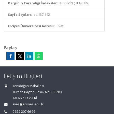
Derginin Tarandığı İndeksler:
TR DİZİN (ULAKBİM)
Sayfa Sayıları:
ss.137-142
Erciyes Üniversitesi Adresli:
Evet
Paylaş
İletişim Bilgileri
Yenidoğan Mahallesi
Turhan Baytop Sokak No:1 38280
TALAS / KAYSERİ
aves@erciyes.edu.tr
0 352 207 66 66