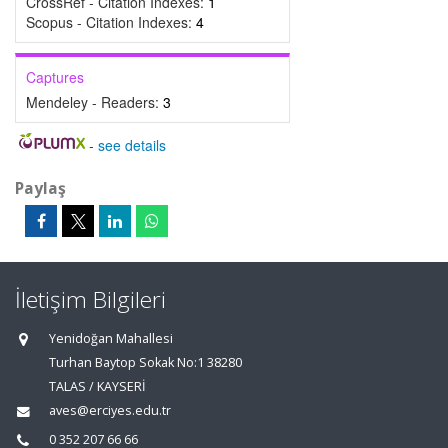
CrossRef - Citation Indexes:
1
Scopus - Citation Indexes:
4
Captures
Mendeley - Readers:
3
-
see details
Paylaş
İletişim Bilgileri
Yenidoğan Mahallesi
Turhan Baytop Sokak No:1 38280
TALAS / KAYSERİ
aves@erciyes.edu.tr
0 352 207 66 66