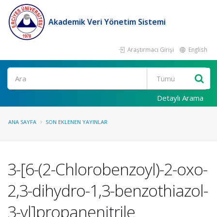
Akademik Veri Yönetim Sistemi
Araştırmacı Girişi
English
Ara
Detaylı Arama
ANA SAYFA
SON EKLENEN YAYINLAR
3-[6-(2-Chlorobenzoyl)-2-oxo-
2,3-dihydro-1,3-benzothiazol-
3-yl]propanenitrile