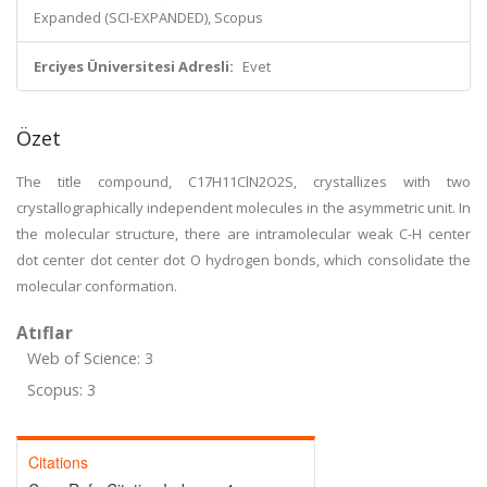
Expanded (SCI-EXPANDED), Scopus
Erciyes Üniversitesi Adresli:
Evet
Özet
The title compound, C17H11ClN2O2S, crystallizes with two
crystallographically independent molecules in the asymmetric unit. In
the molecular structure, there are intramolecular weak C-H center
dot center dot center dot O hydrogen bonds, which consolidate the
molecular conformation.
Atıflar
Web of Science: 3
Scopus: 3
Citations