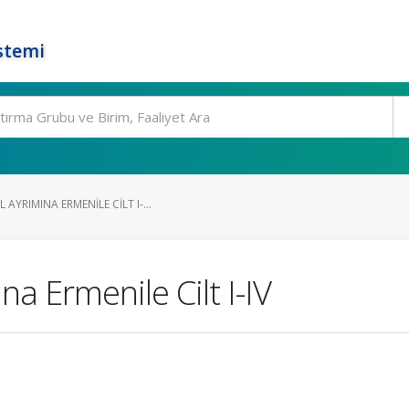
stemi
YRIMINA ERMENILE CILT I-...
a Ermenile Cilt I-IV