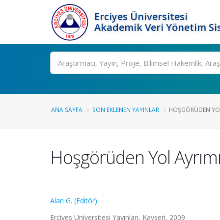
Erciyes Üniversitesi
Akademik Veri Yönetim Si
Ara
ANA SAYFA
SON EKLENEN YAYINLAR
HOŞGÖRÜDEN YOL A
Hoşgörüden Yol Ayrımın
Alan G. (Editör)
Erciyes Üniversitesi Yayınları, Kayseri, 2009