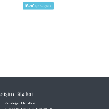
Atıf İçin Kopyala
letişim Bilgileri
Yenidoğan Mahallesi