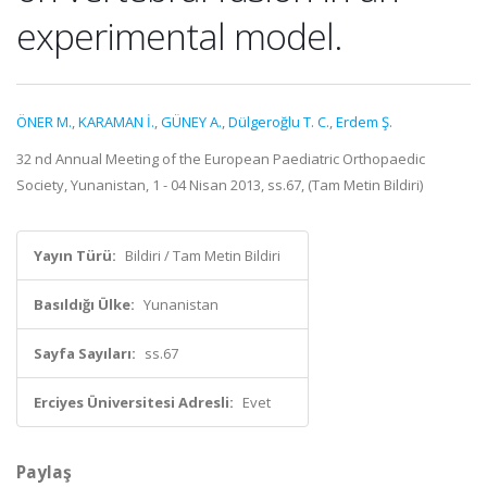
experimental model.
ÖNER M.
,
KARAMAN İ.
,
GÜNEY A.
,
Dülgeroğlu T. C.
,
Erdem Ş.
32 nd Annual Meeting of the European Paediatric Orthopaedic
Society, Yunanistan, 1 - 04 Nisan 2013, ss.67, (Tam Metin Bildiri)
Yayın Türü:
Bildiri / Tam Metin Bildiri
Basıldığı Ülke:
Yunanistan
Sayfa Sayıları:
ss.67
Erciyes Üniversitesi Adresli:
Evet
Paylaş