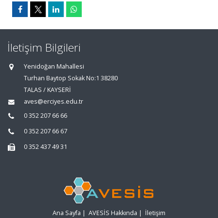
İletişim Bilgileri
Yenidoğan Mahallesi
Turhan Baytop Sokak No:1 38280
TALAS / KAYSERİ
aves@erciyes.edu.tr
0 352 207 66 66
0 352 207 66 67
0 352 437 49 31
Ana Sayfa
|
AVESİS Hakkında
|
İletişim