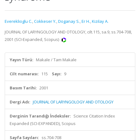
Evereklioglu C.
,
Cokkeser Y.
,
Doganay S.
,
Er H.
,
Kizilay A.
JOURNAL OF LARYNGOLOGY AND OTOLOGY, cilt.115, sa.9, ss.704-708,
2001 (SCI-Expanded, Scopus)
Yayın Türü:
Makale / Tam Makale
Cilt numarası:
115
Sayı:
9
Basım Tarihi:
2001
Dergi Adı:
JOURNAL OF LARYNGOLOGY AND OTOLOGY
Derginin Tarandığı İndeksler:
Science Citation Index
Expanded (SCI-EXPANDED), Scopus
Sayfa Sayıları:
ss.704-708