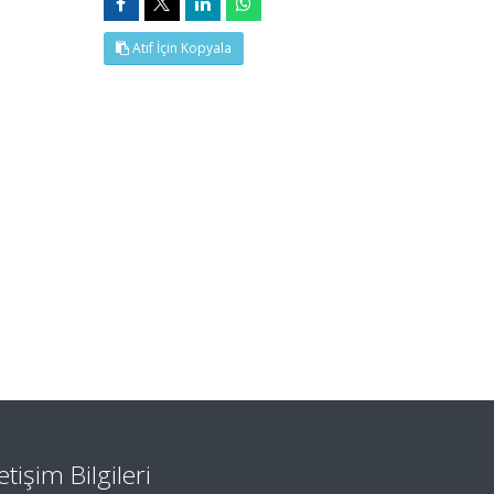
Atıf İçin Kopyala
letişim Bilgileri