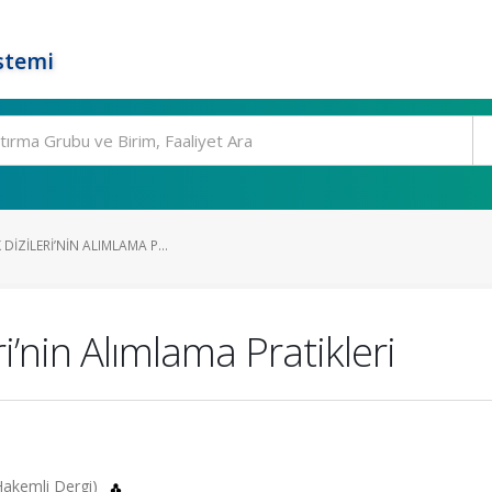
stemi
DIZILERI’NIN ALIMLAMA P...
i’nin Alımlama Pratikleri
(Hakemli Dergi)