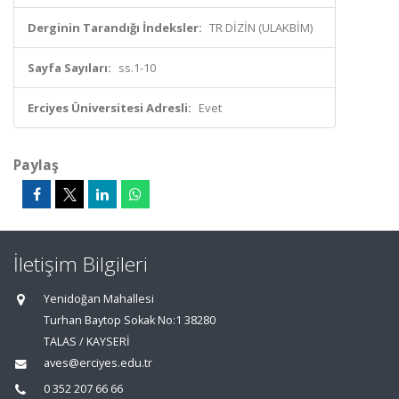
Derginin Tarandığı İndeksler:
TR DİZİN (ULAKBİM)
Sayfa Sayıları:
ss.1-10
Erciyes Üniversitesi Adresli:
Evet
Paylaş
İletişim Bilgileri
Yenidoğan Mahallesi
Turhan Baytop Sokak No:1 38280
TALAS / KAYSERİ
aves@erciyes.edu.tr
0 352 207 66 66