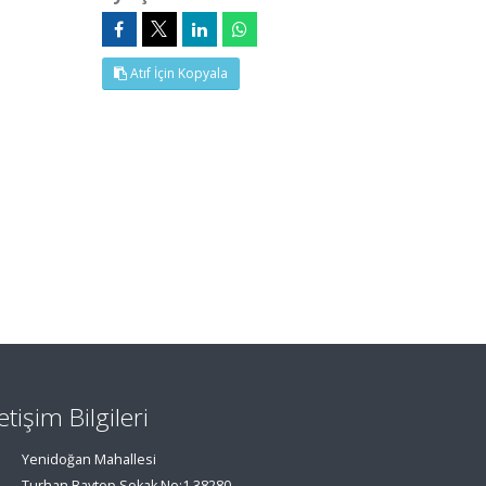
Atıf İçin Kopyala
letişim Bilgileri
Yenidoğan Mahallesi
Turhan Baytop Sokak No:1 38280