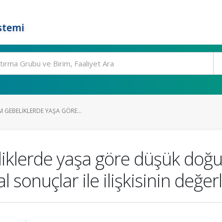
stemi
M GEBELIKLERDE YAŞA GÖRE...
iklerde yaşa göre düşük doğum 
 sonuçlar ile ilişkisinin değer