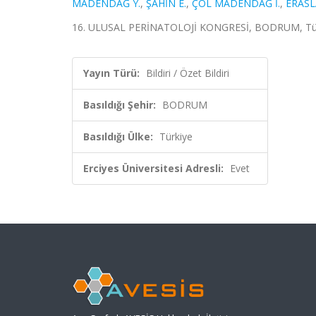
MADENDAĞ Y.
,
ŞAHİN E.
,
ÇOL MADENDAĞ İ.
,
ERASL
16. ULUSAL PERİNATOLOJİ KONGRESİ, BODRUM, Türkiye,
Yayın Türü:
Bildiri / Özet Bildiri
Basıldığı Şehir:
BODRUM
Basıldığı Ülke:
Türkiye
Erciyes Üniversitesi Adresli:
Evet