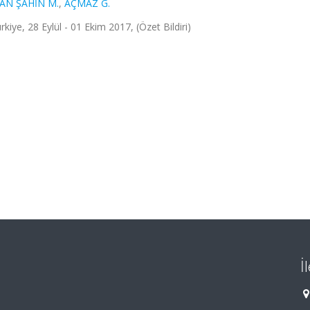
AN ŞAHİN M.
,
AÇMAZ G.
 28 Eylül - 01 Ekim 2017, (Özet Bildiri)
İ