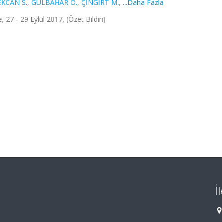
EKCAN S.
,
GÜLBAHAR Ö.
,
ÇİNGİRT M.
,
...Daha Fazla
 27 - 29 Eylül 2017, (Özet Bildiri)
İ