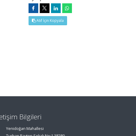
Atıf İçin Kopyala
letişim Bilgileri
Yenidoğan Mahallesi
Turhan Baytop Sokak No:1 38280