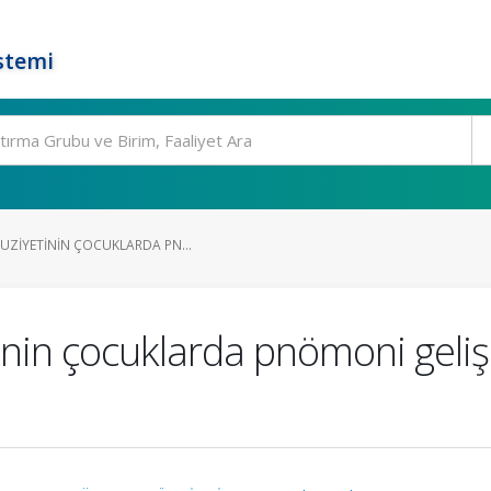
stemi
UZIYETININ ÇOCUKLARDA PN...
inin çocuklarda pnömoni gelişi