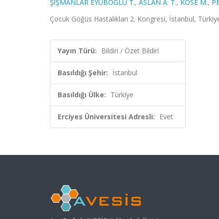
ŞİŞMANLAR EYÜBOĞLU T.
,
ASLAN A. T.
,
KÖSE M.
,
P
Çocuk Göğüs Hastalıkları 2. Kongresi, İstanbul, Türkiye,
Yayın Türü:
Bildiri / Özet Bildiri
Basıldığı Şehir:
İstanbul
Basıldığı Ülke:
Türkiye
Erciyes Üniversitesi Adresli:
Evet