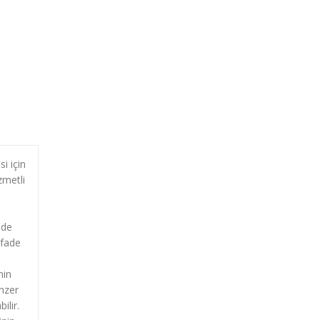
i için
zmetli
ede
ifade
nin
nzer
ilir.