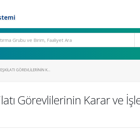
stemi
ŞKILATI GÖREVLILERININ K...
ı Görevlilerinin Karar ve İşl