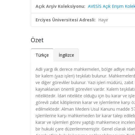
Açık Arşiv Koleksiyonu:
AVESİS Açık Erişim Kole
Erciyes Üniversitesi Adresli:
Hayır
Özet
Türkçe
İngilizce
Adli yargı ilk derece mahkemeleri, bölge adliye mahke
bir kalem (yazı işleri) teşkilatı bulunur. Mahkemeler
ve diğer görevliler bulunur. Yazı işleri müdürü, zab
kaynaklanan önemli görevleri vardır. Kalem teşkilat
niteliktedir. İdari nitelikte olduğu için bu karar 
görevli zabıt kâtiplerinin karar ve işlemlerine karşı
edilmektedir. Alman Medeni Usul Kanunu madde 573'
işlemlerine karşı mahkemeden bir karar talep edilebili
karar ve işlemleri görev yaptığı mahkemece incelen
bir hukuki çare düzenlenmemiştir. Genel olarak idari n