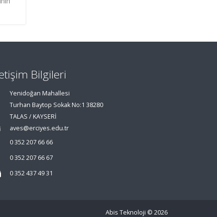
inin
letişim Bilgileri
Yenidoğan Mahallesi
Turhan Baytop Sokak No:1 38280
TALAS / KAYSERİ
aves@erciyes.edu.tr
0 352 207 66 66
0 352 207 66 67
0 352 437 49 31
Abis Teknoloji
© 2026