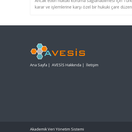
Ancak etkin hukuki koruma sağlanabilmesi için Tür
karar ve işlemlerine karşı özel bir hukuki çare düze
Ana Sayfa
|
AVESİS Hakkında
|
İletişim
Akademik Veri Yönetim Sistemi