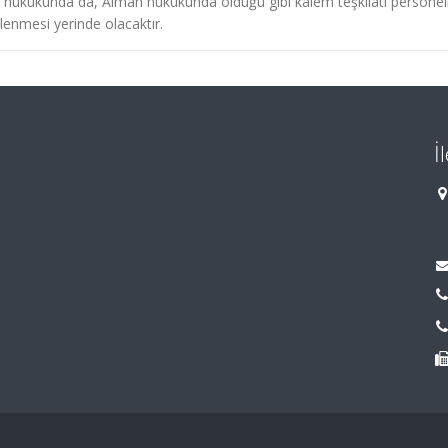
k hukukunda da, Alman hukukunda olduğu gibi kalem teşkilatı personel
nlenmesi yerinde olacaktır.
İ