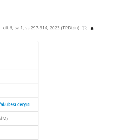
, cilt.6, sa.1, ss.297-314, 2023 (TRDizin)
akültesi dergisi
BİM)