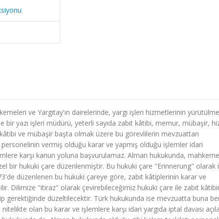
ksiyonu
meleri ve Yargıtay'ın dairelerinde, yargı işleri hizmetlerinin yürütülmes
de bir yazı işleri müdürü, yeterli sayıda zabıt kâtibi, memur, mübaşir, hi
ıt kâtibi ve mübaşir başta olmak üzere bu görevlilerin mevzuattan
ı personelinin vermiş olduğu karar ve yapmış olduğu işlemler idari
ve işlemlere karşı kanun yoluna başvurulamaz. Alman hukukunda, mahkem
 özel bir hukuki çare düzenlenmiştir. Bu hukuki çare "Erinnerung" olarak 
de düzenlenen bu hukuki çareye göre, zabıt kâtiplerinin karar ve
r. Dilimize "itiraz" olarak çevirebileceğimiz hukuki çare ile zabıt kâtibi
ip gerektiğinde düzeltilecektir. Türk hukukunda ise mevzuatta buna be
itelikte olan bu karar ve işlemlere karşı idari yargıda iptal davası açılab