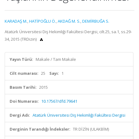
KARADAŞ M.
,
HATİPOĞLU Ö.
,
AKDAĞ M. S.
,
DEMİRBUĞA S.
Atatürk Üniversitesi Diş Hekimliği Fakültesi Dergisi, cilt.25, sa.1, ss.29-
34, 2015 (TRDizin)
Yayın Türü:
Makale / Tam Makale
Cilt numarası:
25
Sayı:
1
Basım Tarihi:
2015
Doi Numarası:
10.17567/dfd.79641
Dergi Adı:
Atatürk Üniversitesi Diş Hekimliği Fakültesi Dergisi
Derginin Tarandığı İndeksler:
TR DİZİN (ULAKBİM)