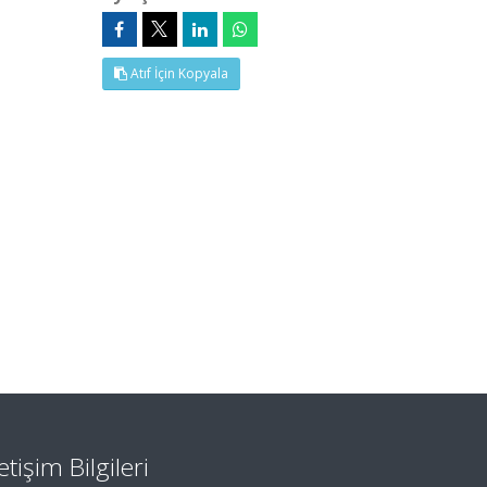
Atıf İçin Kopyala
letişim Bilgileri