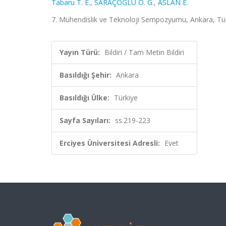
Tabaru T. E.
,
SARAÇOĞLU Ö. G.
,
ASLAN E.
7. Mühendislik ve Teknoloji Sempozyumu, Ankara, Türk
Yayın Türü:
Bildiri / Tam Metin Bildiri
Basıldığı Şehir:
Ankara
Basıldığı Ülke:
Türkiye
Sayfa Sayıları:
ss.219-223
Erciyes Üniversitesi Adresli:
Evet