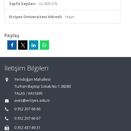
Sayfa Sayıları:
ss.369-376
Erciyes Üniversitesi Adresli:
Hayır
Paylaş
İletişim Bilgileri
Yenidoğan Mahallesi
Turhan Baytop Sokak No:1 38280
TALAS / KAYSERİ
aves@erciyes.edu.tr
0 352 207 66 66
0 352 207 66 67
0 352 437 49 31