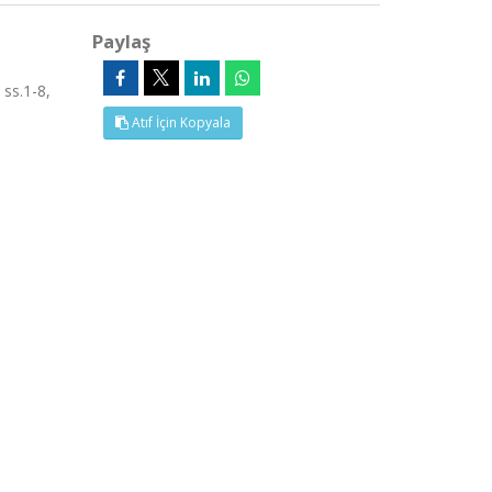
Paylaş
 ss.1-8,
Atıf İçin Kopyala