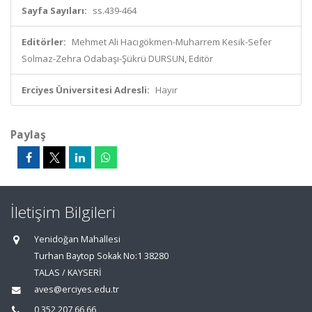
Sayfa Sayıları:
ss.439-464
Editörler:
Mehmet Ali Hacıgökmen-Muharrem Kesik-Sefer
Solmaz-Zehra Odabaşı-Şükrü DURSUN, Editör
Erciyes Üniversitesi Adresli:
Hayır
Paylaş
İletişim Bilgileri
Yenidoğan Mahallesi
Turhan Baytop Sokak No:1 38280
TALAS / KAYSERİ
aves@erciyes.edu.tr
0 352 207 66 66