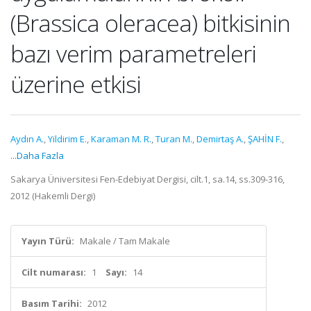
(Brassica oleracea) bitkisinin
bazı verim parametreleri
üzerine etkisi
Aydın A.
,
Yildirim E.
,
Karaman M. R.
,
Turan M.
,
Demirtaş A.
,
ŞAHİN F.
,
...Daha Fazla
Sakarya Üniversitesi Fen-Edebiyat Dergisi, cilt.1, sa.14, ss.309-316,
2012 (Hakemli Dergi)
Yayın Türü:
Makale / Tam Makale
Cilt numarası:
1
Sayı:
14
Basım Tarihi:
2012