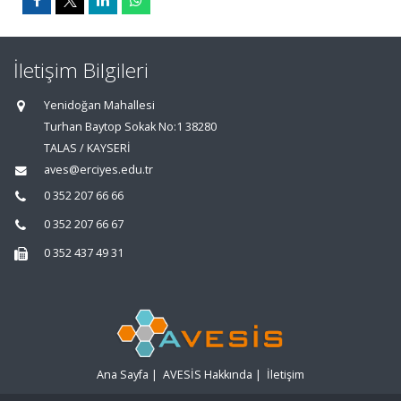
İletişim Bilgileri
Yenidoğan Mahallesi
Turhan Baytop Sokak No:1 38280
TALAS / KAYSERİ
aves@erciyes.edu.tr
0 352 207 66 66
0 352 207 66 67
0 352 437 49 31
Ana Sayfa
|
AVESİS Hakkında
|
İletişim