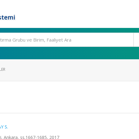
stemi
LER
Y S.
ri, Ankara, ss.1667-1685, 2017