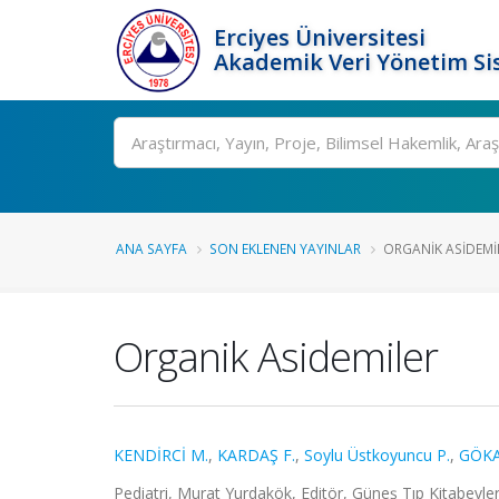
Erciyes Üniversitesi
Akademik Veri Yönetim Si
Ara
ANA SAYFA
SON EKLENEN YAYINLAR
ORGANIK ASIDEMI
Organik Asidemiler
KENDİRCİ M.
,
KARDAŞ F.
,
Soylu Üstkoyuncu P.
,
GÖKA
Pediatri, Murat Yurdakök, Editör, Güneş Tıp Kitabevle