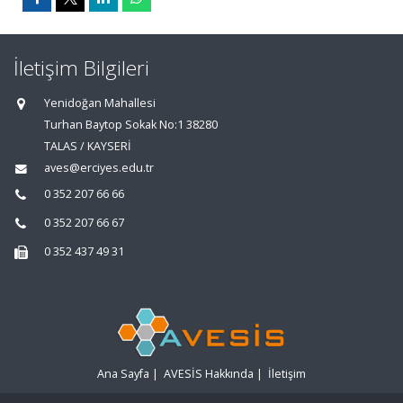
İletişim Bilgileri
Yenidoğan Mahallesi
Turhan Baytop Sokak No:1 38280
TALAS / KAYSERİ
aves@erciyes.edu.tr
0 352 207 66 66
0 352 207 66 67
0 352 437 49 31
Ana Sayfa
|
AVESİS Hakkında
|
İletişim