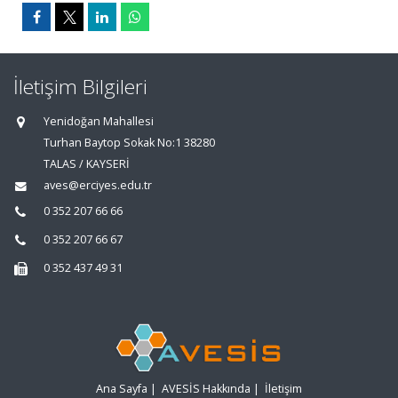
İletişim Bilgileri
Yenidoğan Mahallesi
Turhan Baytop Sokak No:1 38280
TALAS / KAYSERİ
aves@erciyes.edu.tr
0 352 207 66 66
0 352 207 66 67
0 352 437 49 31
Ana Sayfa
|
AVESİS Hakkında
|
İletişim