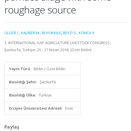
roughage source
ÜLGER İ.
,
KALİBER M.
,
BÜYÜKKILIÇ BEYZİ S.
,
KONCA Y.
1. INTERNATIONAL GAP AGRICULTURE LIVESTOCK CONGRESS,
Şanlıurfa, Türkiye, 25 - 27 Nisan 2018, (Özet Bildiri)
Yayın Türü:
Bildiri / Özet Bildiri
Basıldığı Şehir:
Şanlıurfa
Basıldığı Ülke:
Türkiye
Erciyes Üniversitesi Adresli:
Evet
Paylaş