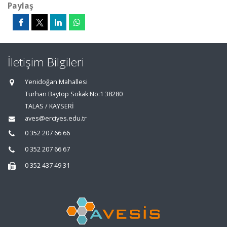
Paylaş
İletişim Bilgileri
Yenidoğan Mahallesi
Turhan Baytop Sokak No:1 38280
TALAS / KAYSERİ
aves@erciyes.edu.tr
0 352 207 66 66
0 352 207 66 67
0 352 437 49 31