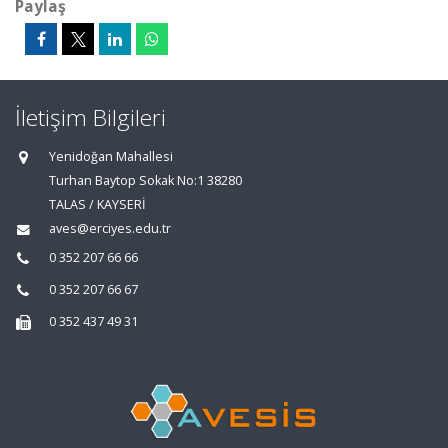
Paylaş
İletişim Bilgileri
Yenidoğan Mahallesi
Turhan Baytop Sokak No:1 38280
TALAS / KAYSERİ
aves@erciyes.edu.tr
0 352 207 66 66
0 352 207 66 67
0 352 437 49 31