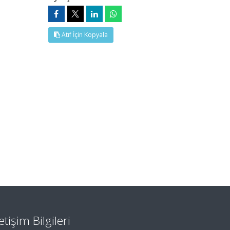
Atıf İçin Kopyala
letişim Bilgileri