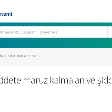
stemi
RIN ŞIDDETE MARUZ KALMAL...
ddete maruz kalmaları ve şidd