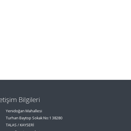
letişim Bilgileri
Yenidoğan Mahallesi
Turhan Baytop Sokak No:1 38280
TALAS / KAYSERİ