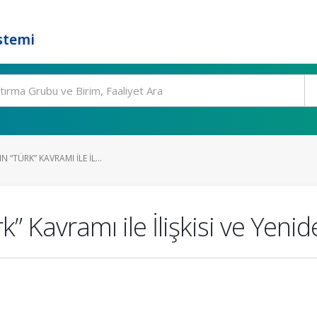
stemi
 “TÜRK” KAVRAMI ILE İL...
k” Kavramı ile İlişkisi ve Yen