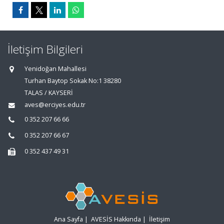
İletişim Bilgileri
Yenidoğan Mahallesi
Turhan Baytop Sokak No:1 38280
TALAS / KAYSERİ
aves@erciyes.edu.tr
0 352 207 66 66
0 352 207 66 67
0 352 437 49 31
Ana Sayfa
|
AVESİS Hakkında
|
İletişim