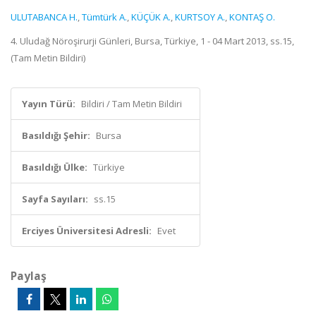
ULUTABANCA H.
,
Tümtürk A.
,
KÜÇÜK A.
,
KURTSOY A.
,
KONTAŞ O.
4. Uludağ Nöroşirurji Günleri, Bursa, Türkiye, 1 - 04 Mart 2013, ss.15,
(Tam Metin Bildiri)
Yayın Türü:
Bildiri / Tam Metin Bildiri
Basıldığı Şehir:
Bursa
Basıldığı Ülke:
Türkiye
Sayfa Sayıları:
ss.15
Erciyes Üniversitesi Adresli:
Evet
Paylaş