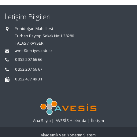
İletişim Bilgileri
Yenidoğan Mahallesi
Turhan Baytop Sokak No:1 38280
TALAS / KAYSERİ
aves@erciyes.edu.tr
0 352 207 66 66
0 352 207 66 67
0 352 437 49 31
Ana Sayfa
|
AVESİS Hakkında
|
İletişim
Akademik Veri Yönetim Sistemi