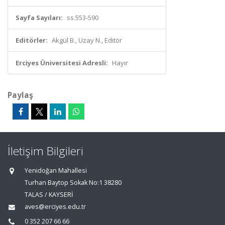
Sayfa Sayıları:
ss.553-590
Editörler:
Akgül B., Uzay N., Editör
Erciyes Üniversitesi Adresli:
Hayır
Paylaş
İletişim Bilgileri
Yenidoğan Mahallesi
Turhan Baytop Sokak No:1 38280
TALAS / KAYSERİ
aves@erciyes.edu.tr
0 352 207 66 66