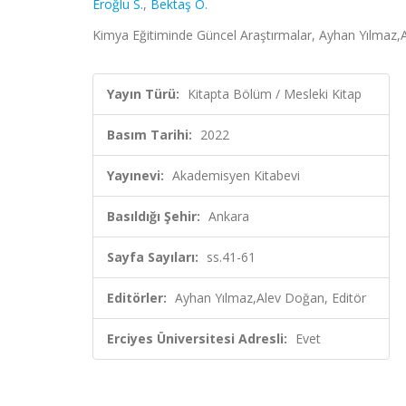
Eroğlu S.
,
Bektaş O.
Kimya Eğitiminde Güncel Araştırmalar, Ayhan Yılmaz,A
Yayın Türü:
Kitapta Bölüm / Mesleki Kitap
Basım Tarihi:
2022
Yayınevi:
Akademisyen Kitabevi
Basıldığı Şehir:
Ankara
Sayfa Sayıları:
ss.41-61
Editörler:
Ayhan Yılmaz,Alev Doğan, Editör
Erciyes Üniversitesi Adresli:
Evet