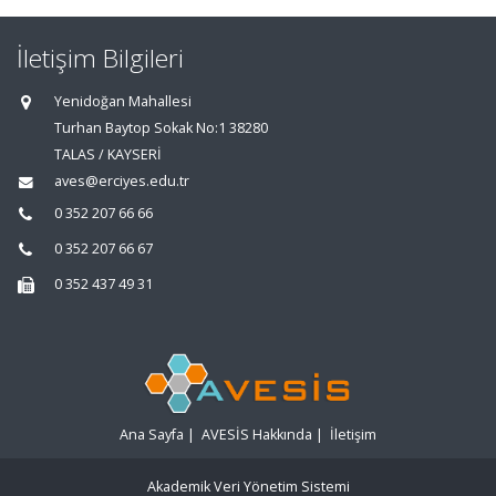
İletişim Bilgileri
Yenidoğan Mahallesi
Turhan Baytop Sokak No:1 38280
TALAS / KAYSERİ
aves@erciyes.edu.tr
0 352 207 66 66
0 352 207 66 67
0 352 437 49 31
Ana Sayfa
|
AVESİS Hakkında
|
İletişim
Akademik Veri Yönetim Sistemi