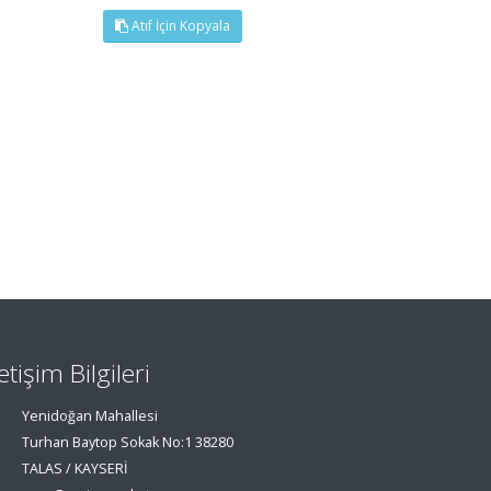
Atıf İçin Kopyala
letişim Bilgileri
Yenidoğan Mahallesi
Turhan Baytop Sokak No:1 38280
TALAS / KAYSERİ