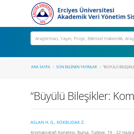
Erciyes Üniversitesi
Akademik Veri Yönetim Si
Ara
ANA SAYFA
SON EKLENEN YAYINLAR
“BÜYÜLÜ BILEŞIKL
“Büyülü Bileşikler: Kom
ASLAN H. G.
,
KÖKBUDAK Z.
Kromatografi Kongresi, Bursa, Türkiye, 19 - 22 Hazira