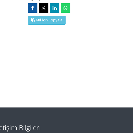
Atıf İçin Kopyala
letişim Bilgileri