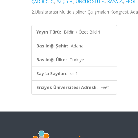
ÇADIR C. C.
,
Yalçın H.
,
UNCUOĞLU E.
,
KAYA Z.
,
EROL 
2.Uluslararası Multidisipliner Çalışmaları Kongresi, Ada
Yayın Türü:
Bildiri / Özet Bildiri
Basıldığı Şehir:
Adana
Basıldığı Ülke:
Türkiye
Sayfa Sayıları:
ss.1
Erciyes Üniversitesi Adresli:
Evet