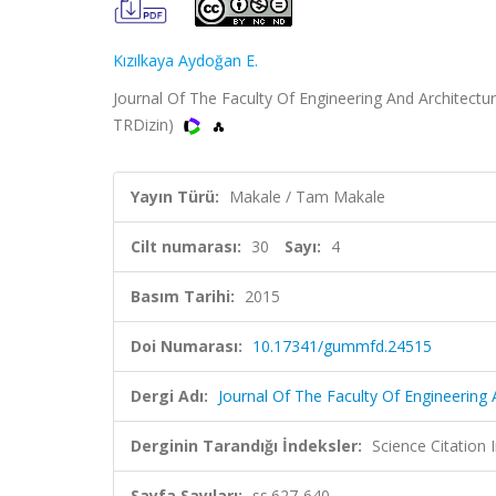
Kızılkaya Aydoğan E.
Journal Of The Faculty Of Engineering And Architecture
TRDizin)
Yayın Türü:
Makale / Tam Makale
Cilt numarası:
30
Sayı:
4
Basım Tarihi:
2015
Doi Numarası:
10.17341/gummfd.24515
Dergi Adı:
Journal Of The Faculty Of Engineering 
Derginin Tarandığı İndeksler:
Science Citatio
Sayfa Sayıları:
ss.627-640