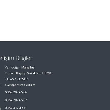
letişim Bilgileri
Yenidoğan Mahallesi
Turhan Baytop Sokak No:1 38280
TALAS / KAYSERİ
aves@erciyes.edu.tr
0 352 207 66 66
0 352 207 66 67
0 352 437 49 31