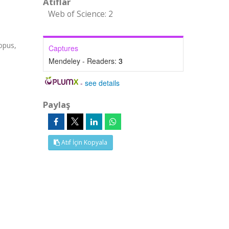
Atıflar
Web of Science: 2
opus,
Captures
Mendeley - Readers:
3
-
see details
Paylaş
Atıf İçin Kopyala