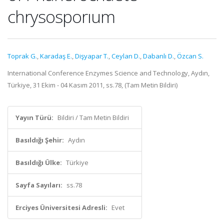
chrysosporıum
Toprak G.
,
Karadaş E.
,
Dişyapar T.
,
Ceylan D.
,
Dabanlı D.
,
Özcan S.
International Conference Enzymes Science and Technology, Aydın,
Türkiye, 31 Ekim - 04 Kasım 2011, ss.78, (Tam Metin Bildiri)
Yayın Türü:
Bildiri / Tam Metin Bildiri
Basıldığı Şehir:
Aydın
Basıldığı Ülke:
Türkiye
Sayfa Sayıları:
ss.78
Erciyes Üniversitesi Adresli:
Evet