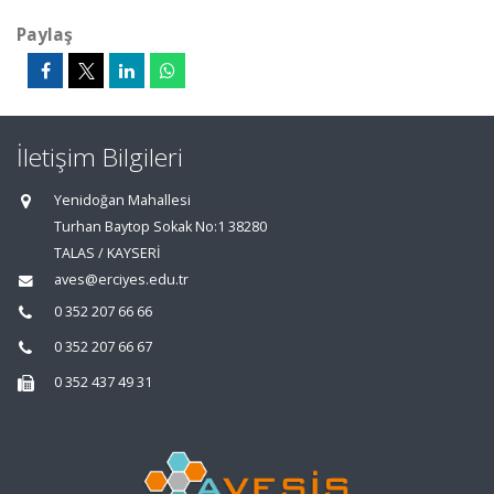
Paylaş
İletişim Bilgileri
Yenidoğan Mahallesi
Turhan Baytop Sokak No:1 38280
TALAS / KAYSERİ
aves@erciyes.edu.tr
0 352 207 66 66
0 352 207 66 67
0 352 437 49 31